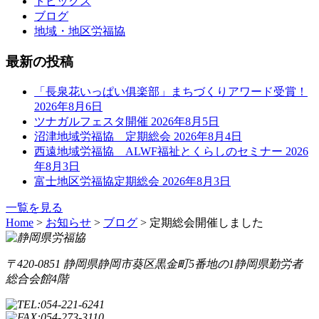
トピックス
ブログ
地域・地区労福協
最新の投稿
「長泉花いっぱい俱楽部」まちづくりアワード受賞！
2026年8月6日
ツナガルフェスタ開催
2026年8月5日
沼津地域労福協 定期総会
2026年8月4日
西遠地域労福協 ALWF福祉とくらしのセミナー
2026
年8月3日
富士地区労福協定期総会
2026年8月3日
一覧を見る
Home
>
お知らせ
>
ブログ
>
定期総会開催しました
〒420-0851 静岡県静岡市葵区黒金町5番地の1
静岡県勤労者
総合会館4階