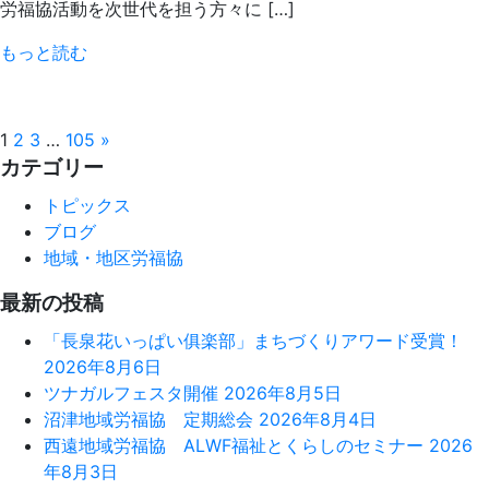
労福協活動を次世代を担う方々に […]
もっと読む
投
1
2
3
…
105
»
カテゴリー
稿
トピックス
ナ
ブログ
ビ
地域・地区労福協
ゲ
最新の投稿
ー
「長泉花いっぱい俱楽部」まちづくりアワード受賞！
2026年8月6日
シ
ツナガルフェスタ開催
2026年8月5日
ョ
沼津地域労福協 定期総会
2026年8月4日
西遠地域労福協 ALWF福祉とくらしのセミナー
2026
ン
年8月3日