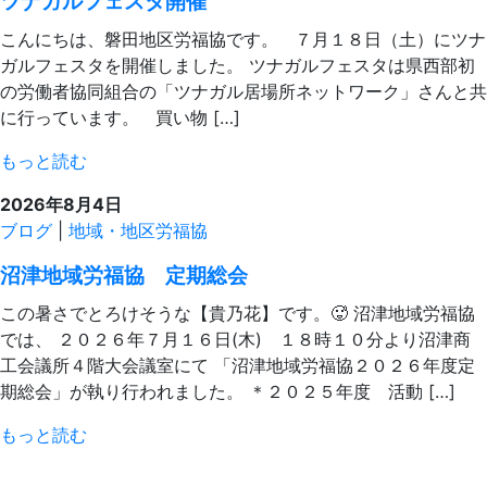
ツナガルフェスタ開催
こんにちは、磐田地区労福協です。 ７月１８日（土）にツナ
ガルフェスタを開催しました。 ツナガルフェスタは県西部初
の労働者協同組合の「ツナガル居場所ネットワーク」さんと共
に行っています。 買い物 […]
もっと読む
2026年8月4日
ブログ
|
地域・地区労福協
沼津地域労福協 定期総会
この暑さでとろけそうな【貴乃花】です。🥵 沼津地域労福協
では、 ２０２６年７月１６日(木) １８時１０分より沼津商
工会議所４階大会議室にて 「沼津地域労福協２０２６年度定
期総会」が執り行われました。 ＊２０２５年度 活動 […]
もっと読む