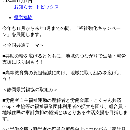
2024年11月1日
お知らせ
|
トピックス
県労福協
今年も11月から来年1月までの間、「福祉強化キャンペー
ン」を展開します。
＜全国共通テーマ＞
■共助の輪を広げるとともに、地域のつながりで生活・就労
支援に取り組もう！
■高等教育費の負担軽減に向け、地域に取り組みを広げよ
う！
＜静岡県労福協の取組み＞
■労働者自主福祉運動の理解者と労働金庫・こくみん共済
coop・生協等の福祉事業団体利用者の拡大を図り、組合員・
地域住民の家計負担の軽減とゆとりある生活支援を目指しま
す。
○＜労働金庫＞勤労者の可処分所得向上につながる「家計見