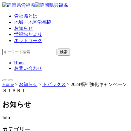
労福協とは
地域・地区労福協
お知らせ
労福協だより
ネットワーク
検索
Home
お問い合わせ
Home
>
お知らせ
>
トピックス
>
2024福祉強化キャンペーン
ＳＴＡＲＴ！
お知らせ
Info
カテゴリー