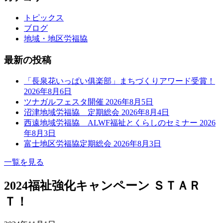
トピックス
ブログ
地域・地区労福協
最新の投稿
「長泉花いっぱい俱楽部」まちづくりアワード受賞！
2026年8月6日
ツナガルフェスタ開催
2026年8月5日
沼津地域労福協 定期総会
2026年8月4日
西遠地域労福協 ALWF福祉とくらしのセミナー
2026
年8月3日
富士地区労福協定期総会
2026年8月3日
一覧を見る
2024福祉強化キャンペーン ＳＴＡＲ
Ｔ！