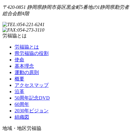
〒420-0851 静岡県静岡市葵区黒金町5番地の1
静岡県勤労者
総合会館4階
労福協とは
労福協とは
県労福協の役割
使命
基本理念
運動の原則
概要
アクセスマップ
沿革
50周年記念DVD
60周年
2030年ビジョン
組織図
地域・地区労福協