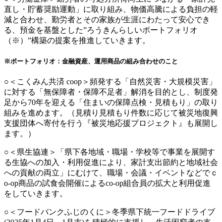
直し・貯蓄奨励運動」に取り組み、物価高騰による負担の軽
減と合わせ、勤労者とその家族が生涯にわたって安心でき
る、預金を基盤とした”ろうきんらしいポートフォリオ
（※）”構築の提案を推進していきます。
※ポートフォリオ：金融資産、運用商品の組み合わせのこと
○＜こくみん共済 coop＞頻発する「自然災害・大規模災害」
に対する「無保障者・保障不足者」解消を目的とし、制度発
足から70年を迎える「住まいの保障点検・見積もり」の取り
組みを進めます。（見積り見積もり件数に応じて被災地復興
支援団体へ寄付を行う『被災地応援プロジェクト』も展開し
ます。）
○＜県生協連＞「県下各地域・職場・学校等で事業を展開す
る生協への加入・利用促進により、家計支出節約と地域社会
への貢献の両立」にむけて、職場・会議・イベントなどでｃ
o-op商品の試食会開催によるco-op組合員の拡大と利用促進
をしていきます。
○＜フードバンクふじのくに＞冬季県下統一フードドライブ