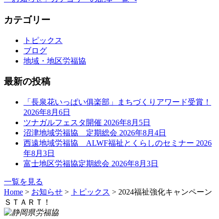
カテゴリー
トピックス
ブログ
地域・地区労福協
最新の投稿
「長泉花いっぱい俱楽部」まちづくりアワード受賞！
2026年8月6日
ツナガルフェスタ開催
2026年8月5日
沼津地域労福協 定期総会
2026年8月4日
西遠地域労福協 ALWF福祉とくらしのセミナー
2026
年8月3日
富士地区労福協定期総会
2026年8月3日
一覧を見る
Home
>
お知らせ
>
トピックス
>
2024福祉強化キャンペーン
ＳＴＡＲＴ！