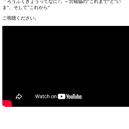
「ろうふくきょうってなに?」～労福協の”これまで“と”い
ま“、そして”これから“
ご視聴ください。