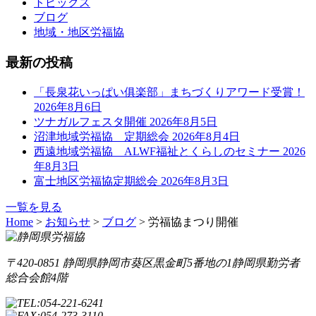
トピックス
ブログ
地域・地区労福協
最新の投稿
「長泉花いっぱい俱楽部」まちづくりアワード受賞！
2026年8月6日
ツナガルフェスタ開催
2026年8月5日
沼津地域労福協 定期総会
2026年8月4日
西遠地域労福協 ALWF福祉とくらしのセミナー
2026
年8月3日
富士地区労福協定期総会
2026年8月3日
一覧を見る
Home
>
お知らせ
>
ブログ
>
労福協まつり開催
〒420-0851 静岡県静岡市葵区黒金町5番地の1
静岡県勤労者
総合会館4階