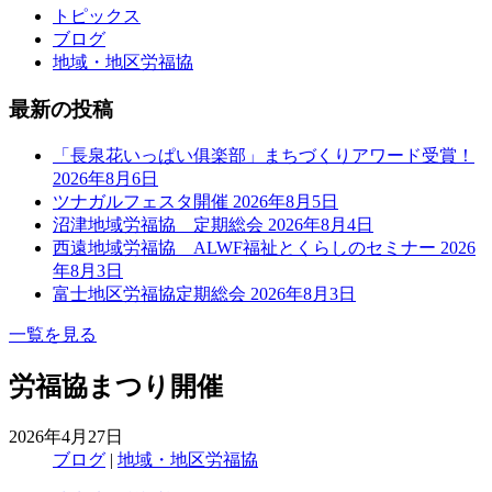
トピックス
ブログ
地域・地区労福協
最新の投稿
「長泉花いっぱい俱楽部」まちづくりアワード受賞！
2026年8月6日
ツナガルフェスタ開催
2026年8月5日
沼津地域労福協 定期総会
2026年8月4日
西遠地域労福協 ALWF福祉とくらしのセミナー
2026
年8月3日
富士地区労福協定期総会
2026年8月3日
一覧を見る
労福協まつり開催
2026年4月27日
ブログ
|
地域・地区労福協