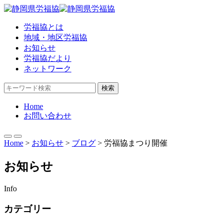
労福協とは
地域・地区労福協
お知らせ
労福協だより
ネットワーク
検索
Home
お問い合わせ
Home
>
お知らせ
>
ブログ
>
労福協まつり開催
お知らせ
Info
カテゴリー