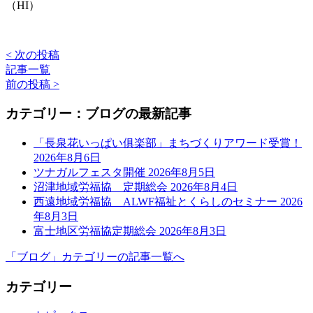
（HI）
< 次の投稿
記事一覧
前の投稿 >
カテゴリー：ブログの最新記事
「長泉花いっぱい俱楽部」まちづくりアワード受賞！
2026年8月6日
ツナガルフェスタ開催
2026年8月5日
沼津地域労福協 定期総会
2026年8月4日
西遠地域労福協 ALWF福祉とくらしのセミナー
2026
年8月3日
富士地区労福協定期総会
2026年8月3日
「ブログ」カテゴリーの記事一覧へ
カテゴリー